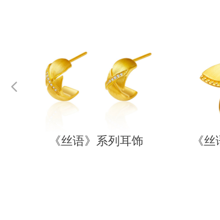
넳
链
链
饰
链
链
《丝语》系列耳饰
《丝