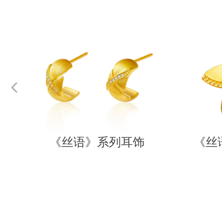
넳
链
链
饰
链
链
《丝语》系列耳饰
《丝语