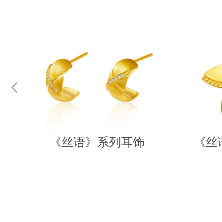
넳
链
链
饰
链
链
《丝语》系列耳饰
《丝