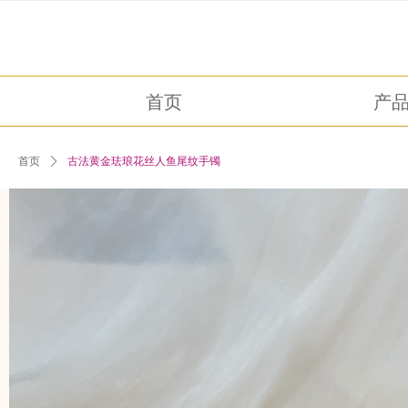
首页
产
首页
ꄲ
古法黄金珐琅花丝人鱼尾纹手镯