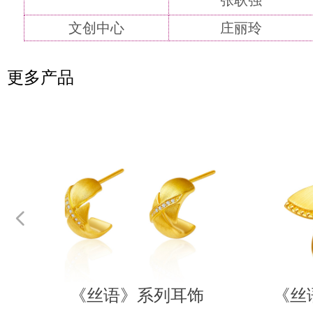
文创中心
庄丽玲
更多产品
넳
链
链
饰
链
链
《丝语》系列耳饰
《丝