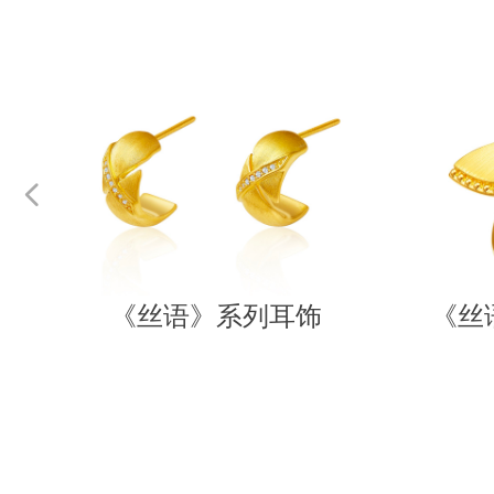
넳
链
链
饰
链
链
《丝语》系列耳饰
《丝