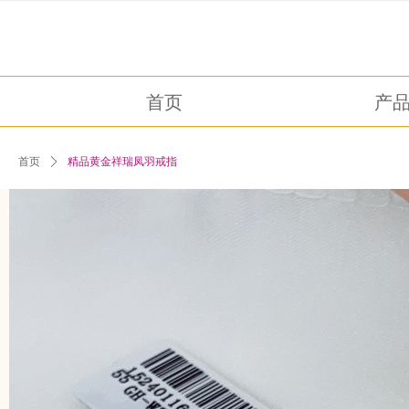
首页
产
首页
ꄲ
精品黄金祥瑞凤羽戒指