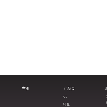
主页
产品页
5G
铂金